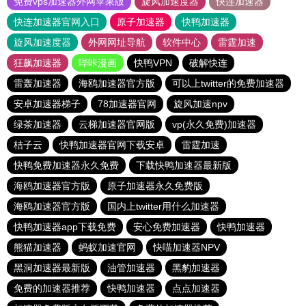
免费vps加速器外网苹果版
旋风加速度器
快连加速器
快连加速器官网入口
原子加速器
快鸭加速器
旋风加速度器
外网网址导航
软件中心
雷霆加速
狂飙加速器
哔咔漫画
快鸭VPN
破解快连
雷轰加速器
海鸥加速器官方版
可以上twitter的免费加速器
安卓加速器梯子
78加速器官网
旋风加速npv
绿茶加速器
云梯加速器官网版
vp(永久免费)加速器
桔子云
快鸭加速器官网下载安卓
雷霆加速
快鸭免费加速器永久免费
下载快鸭加速器最新版
海鸥加速器官方版
原子加速器永久免费版
海鸥加速器官方版
国内上twitter用什么加速器
快鸭加速器app下载免费
安心免费加速器
快鸭加速器
熊猫加速器
蚂蚁加速官网
快喵加速器NPV
黑洞加速器最新版
油管加速器
黑豹加速器
免费的加速器推荐
快鸭加速器
点点加速器