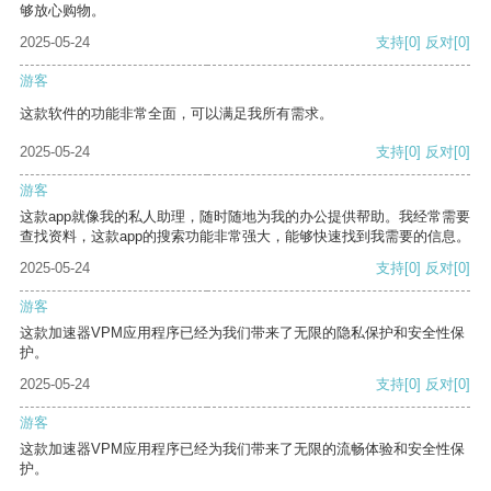
够放心购物。
2025-05-24
支持
[0]
反对
[0]
游客
这款软件的功能非常全面，可以满足我所有需求。
2025-05-24
支持
[0]
反对
[0]
游客
这款app就像我的私人助理，随时随地为我的办公提供帮助。我经常需要
查找资料，这款app的搜索功能非常强大，能够快速找到我需要的信息。
2025-05-24
支持
[0]
反对
[0]
游客
这款加速器VPM应用程序已经为我们带来了无限的隐私保护和安全性保
护。
2025-05-24
支持
[0]
反对
[0]
游客
这款加速器VPM应用程序已经为我们带来了无限的流畅体验和安全性保
护。