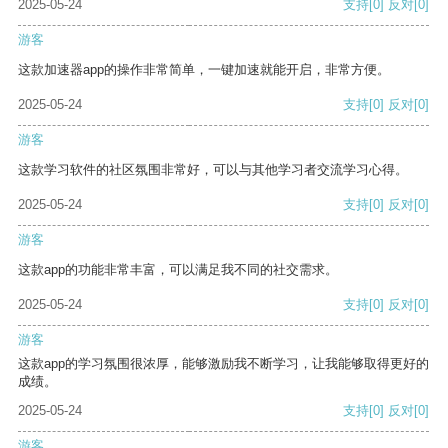
2025-05-24
支持
[0]
反对
[0]
游客
这款加速器app的操作非常简单，一键加速就能开启，非常方便。
2025-05-24
支持
[0]
反对
[0]
游客
这款学习软件的社区氛围非常好，可以与其他学习者交流学习心得。
2025-05-24
支持
[0]
反对
[0]
游客
这款app的功能非常丰富，可以满足我不同的社交需求。
2025-05-24
支持
[0]
反对
[0]
游客
这款app的学习氛围很浓厚，能够激励我不断学习，让我能够取得更好的
成绩。
2025-05-24
支持
[0]
反对
[0]
游客