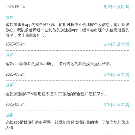
2025-05-24
支持
[0]
反对
[0]
游客
这款加速器app的安全性很高，使用过程中不会泄露个人信息，这让我很
放心。我以前使用过一些其他的加速器app，经常会出现个人信息泄露的
情况，这让我非常担心。
2025-05-24
支持
[0]
反对
[0]
游客
这款app就像我的娱乐小助手，随时随地为我的娱乐提供帮助。
2025-05-24
支持
[0]
反对
[0]
游客
这款加速器VPM应用程序提供了顶级的安全性和隐私保护。
2025-05-24
支持
[0]
反对
[0]
游客
这款app是我旅行的好帮手，让我能够轻松找到目的地，了解当地的风土
人情。