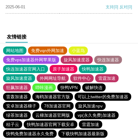
2025-06-01
支持
[0]
反对
[0]
友情链接
网站地图
免费vqn外网加速
小蓝鸟
免费vps加速器外网苹果版
旋风加速度器
快连加速器
快连加速器官网入口
原子加速器
快鸭加速器
旋风加速度器
外网网址导航
软件中心
雷霆加速
狂飙加速器
哔咔漫画
快鸭VPN
破解快连
雷轰加速器
海鸥加速器官方版
可以上twitter的免费加速器
安卓加速器梯子
78加速器官网
旋风加速npv
绿茶加速器
云梯加速器官网版
vp(永久免费)加速器
桔子云
快鸭加速器官网下载安卓
雷霆加速
快鸭免费加速器永久免费
下载快鸭加速器最新版