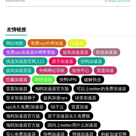
2025-08-31
支持
[0]
反对
[0]
友情链接
网站地图
免费vqn外网加速
小蓝鸟
免费vps加速器外网苹果版
旋风加速度器
快连加速器
快连加速器官网入口
原子加速器
快鸭加速器
旋风加速度器
外网网址导航
软件中心
雷霆加速
狂飙加速器
哔咔漫画
快鸭VPN
破解快连
雷轰加速器
海鸥加速器官方版
可以上twitter的免费加速器
安卓加速器梯子
旋风加速npv
绿茶加速器
vp(永久免费)加速器
桔子云
雷霆加速
海鸥加速器官方版
原子加速器永久免费版
海鸥加速器官方版
国内上twitter用什么加速器
安心免费加速器
快鸭加速器
熊猫加速器
蚂蚁加速官网