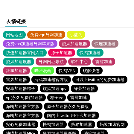
友情链接
网站地图
免费vqn外网加速
小蓝鸟
免费vps加速器外网苹果版
旋风加速度器
快连加速器
快连加速器官网入口
原子加速器
快鸭加速器
旋风加速度器
外网网址导航
软件中心
雷霆加速
狂飙加速器
哔咔漫画
快鸭VPN
破解快连
雷轰加速器
海鸥加速器官方版
可以上twitter的免费加速器
安卓加速器梯子
旋风加速npv
绿茶加速器
vp(永久免费)加速器
桔子云
雷霆加速
海鸥加速器官方版
原子加速器永久免费版
海鸥加速器官方版
国内上twitter用什么加速器
安心免费加速器
快鸭加速器
熊猫加速器
蚂蚁加速官网
快喵加速器NPV
黑洞加速器最新版
油管加速器